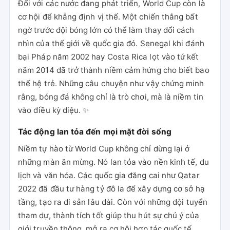
Đối với các nước đang phát triển, World Cup còn là
cơ hội để khẳng định vị thế. Một chiến thắng bất
ngờ trước đội bóng lớn có thể làm thay đổi cách
nhìn của thế giới về quốc gia đó. Senegal khi đánh
bại Pháp năm 2002 hay Costa Rica lọt vào tứ kết
năm 2014 đã trở thành niềm cảm hứng cho biết bao
thế hệ trẻ. Những câu chuyện như vậy chứng minh
rằng, bóng đá không chỉ là trò chơi, mà là niềm tin
vào điều kỳ diệu. ✨
Tác động lan tỏa đến mọi mặt đời sống
Niềm tự hào từ World Cup không chỉ dừng lại ở
những màn ăn mừng. Nó lan tỏa vào nền kinh tế, du
lịch và văn hóa. Các quốc gia đăng cai như Qatar
2022 đã đầu tư hàng tỷ đô la để xây dựng cơ sở hạ
tầng, tạo ra di sản lâu dài. Còn với những đội tuyển
tham dự, thành tích tốt giúp thu hút sự chú ý của
giới truyền thông, mở ra cơ hội hợp tác quốc tế.