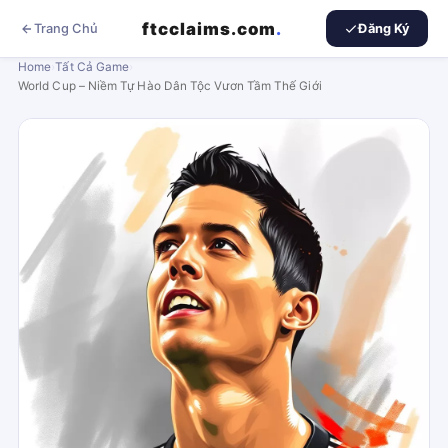
ftcclaims.com
.
Trang Chủ
Đăng Ký
Home
›
Tất Cả Game
›
World Cup – Niềm Tự Hào Dân Tộc Vươn Tầm Thế Giới