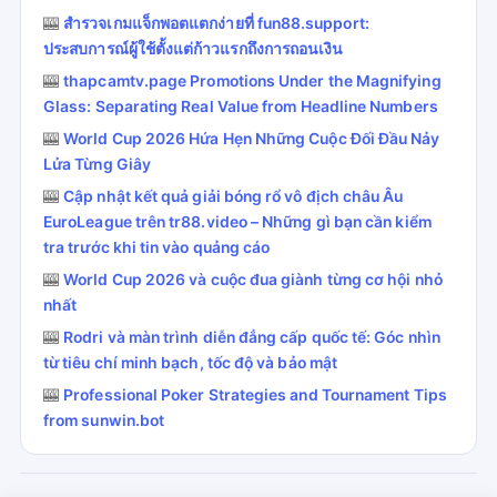
🎰
สำรวจเกมแจ็กพอตแตกง่ายที่ fun88.support:
ประสบการณ์ผู้ใช้ตั้งแต่ก้าวแรกถึงการถอนเงิน
🎰
thapcamtv.page Promotions Under the Magnifying
Glass: Separating Real Value from Headline Numbers
🎰
World Cup 2026 Hứa Hẹn Những Cuộc Đối Đầu Nảy
Lửa Từng Giây
🎰
Cập nhật kết quả giải bóng rổ vô địch châu Âu
EuroLeague trên tr88.video – Những gì bạn cần kiểm
tra trước khi tin vào quảng cáo
🎰
World Cup 2026 và cuộc đua giành từng cơ hội nhỏ
nhất
🎰
Rodri và màn trình diễn đẳng cấp quốc tế: Góc nhìn
từ tiêu chí minh bạch, tốc độ và bảo mật
🎰
Professional Poker Strategies and Tournament Tips
from sunwin.bot