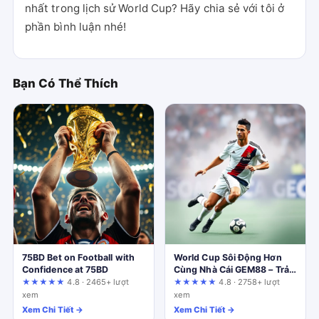
nhất trong lịch sử World Cup? Hãy chia sẻ với tôi ở
phần bình luận nhé!
Bạn Có Thể Thích
75BD Bet on Football with
World Cup Sôi Động Hơn
Confidence at 75BD
Cùng Nhà Cái GEM88 – Trải
Nghiệm Đỉnh Cao Mùa Bóng
★★★★★
4.8 · 2465+ lượt
★★★★★
4.8 · 2758+ lượt
Đá
xem
xem
Xem Chi Tiết →
Xem Chi Tiết →