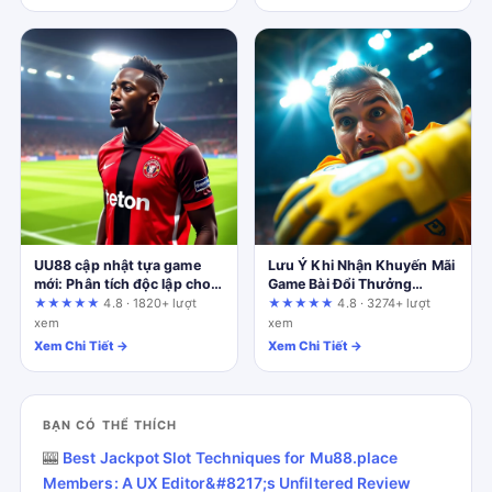
UU88 cập nhật tựa game
Lưu Ý Khi Nhận Khuyến Mãi
mới: Phân tích độc lập cho
Game Bài Đổi Thưởng
người chơi Việt
Online: Tránh Bẫy, Hưởng
★★★★★
4.8 · 1820+ lượt
★★★★★
4.8 · 3274+ lượt
Trọn Ưu Đãi
xem
xem
Xem Chi Tiết →
Xem Chi Tiết →
BẠN CÓ THỂ THÍCH
🎰
Best Jackpot Slot Techniques for Mu88.place
Members: A UX Editor&#8217;s Unfiltered Review