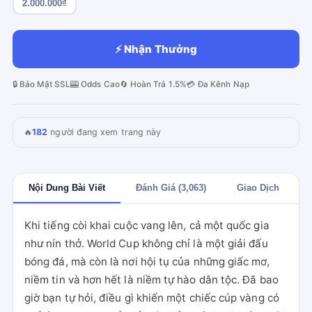
2.000.000₫
⚡ Nhận Thưởng
🔒 Bảo Mật SSL
🎰 Odds Cao
🔄 Hoàn Trả 1.5%
💳 Đa Kênh Nạp
🔥
182
người đang xem trang này
Nội Dung Bài Viết
Đánh Giá (3,063)
Giao Dịch
Khi tiếng còi khai cuộc vang lên, cả một quốc gia
như nín thở. World Cup không chỉ là một giải đấu
bóng đá, mà còn là nơi hội tụ của những giấc mơ,
niềm tin và hơn hết là niềm tự hào dân tộc. Đã bao
giờ bạn tự hỏi, điều gì khiến một chiếc cúp vàng có