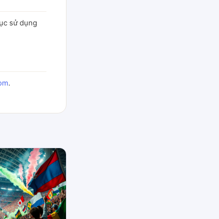
tục sử dụng
com
.