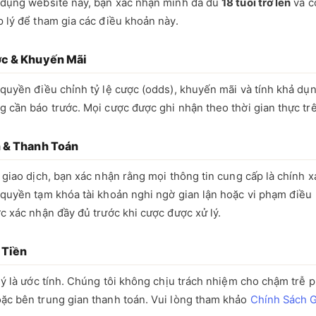
 dụng website này, bạn xác nhận mình đã đủ
18 tuổi trở lên
và c
 lý để tham gia các điều khoản này.
ợc & Khuyến Mãi
quyền điều chỉnh tỷ lệ cược (odds), khuyến mãi và tính khả dụn
 cần báo trước. Mọi cược được ghi nhận theo thời gian thực tr
h & Thanh Toán
 giao dịch, bạn xác nhận rằng mọi thông tin cung cấp là chính x
 quyền tạm khóa tài khoản nghi ngờ gian lận hoặc vi phạm điều
c xác nhận đầy đủ trước khi cược được xử lý.
 Tiền
lý là ước tính. Chúng tôi không chịu trách nhiệm cho chậm trễ p
ặc bên trung gian thanh toán. Vui lòng tham khảo
Chính Sách G