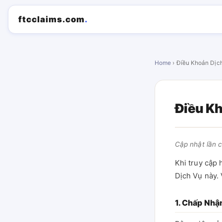
ftcclaims.com
.
Home
› Điều Khoản Dịc
Điều K
Cập nhật lần 
Khi truy cập
Dịch Vụ này. 
1. Chấp Nhậ