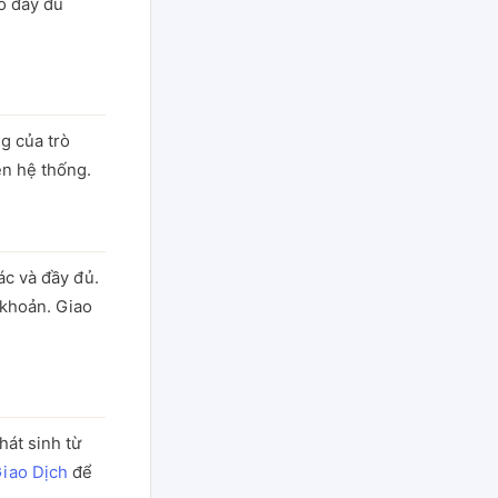
ó đầy đủ
g của trò
ên hệ thống.
ác và đầy đủ.
 khoản. Giao
hát sinh từ
iao Dịch
để