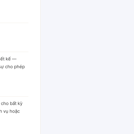
iết kế —
 sự cho phép
 cho bất kỳ
ch vụ hoặc