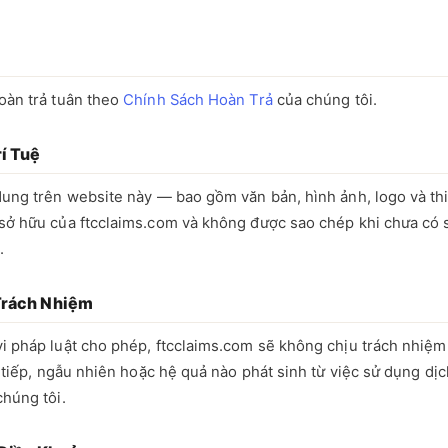
oàn trả tuân theo
Chính Sách Hoàn Trả
của chúng tôi.
rí Tuệ
dung trên website này — bao gồm văn bản, hình ảnh, logo và th
sở hữu của ftcclaims.com và không được sao chép khi chưa có
.
 Trách Nhiệm
i pháp luật cho phép, ftcclaims.com sẽ không chịu trách nhiệm
n tiếp, ngẫu nhiên hoặc hệ quả nào phát sinh từ việc sử dụng dị
húng tôi.