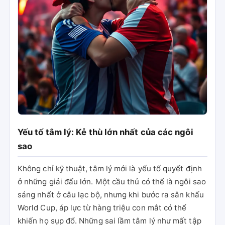
Yếu tố tâm lý: Kẻ thù lớn nhất của các ngôi
sao
Không chỉ kỹ thuật, tâm lý mới là yếu tố quyết định
ở những giải đấu lớn. Một cầu thủ có thể là ngôi sao
sáng nhất ở câu lạc bộ, nhưng khi bước ra sân khấu
World Cup, áp lực từ hàng triệu con mắt có thể
khiến họ sụp đổ. Những sai lầm tâm lý như mất tập