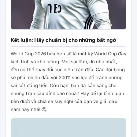
Kết luận: Hãy chuẩn bị cho những bất ngờ
World Cup 2026 hứa hẹn sẽ là một kỳ World Cup đầy
kịch tính và khó lường. Mọi sai lầm, dù nhỏ nhất,
đều có thể thay đổi cục diện trận đấu. Các đội bóng
sẽ phải chiến đấu với 200% sức lực để tránh những
sai sót đáng tiếc. Còn bạn, bạn đã sẵn sàng cho
những trận cầu đỉnh cao chưa? Hãy để lại bình luận
bên dưới và chia sẻ suy nghĩ của bạn về giải đấu
năm nay nhé! 🤔