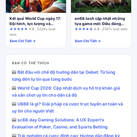
Kết quả World Cup ngày 17:
on68.tech cập nhật những
Đội hình, lực lượng và
tựa game mới: Điều đáng
phong độ các đội
tin, điều phải tự kiểm chứng
★★★★★
4.8 · 2226+ lượt
★★★★★
4.8 · 2137+ lượt xem
xem
Xem Chi Tiết →
Xem Chi Tiết →
BẠN CÓ THỂ THÍCH
🎰
Bắt đầu với chế độ hướng dẫn tại Debet: Từ lúng
túng đến tự tin qua từng bước
🎰
World Cup 2026: Cập nhật dịch vụ hỗ trợ khán giả
và sân chơi uy tín cho dân cá độ
🎰
U888 là gì? Giải pháp cá cược trực tuyến an toàn và
uy tín cho người Việt
🎰
sc88.day Gaming Solutions: A UX Expert's
Evaluation of Poker, Casino, and Sports Betting
🎰
Trải nghiệm cá cược đỉnh cao: Hướng dẫn đăng ký