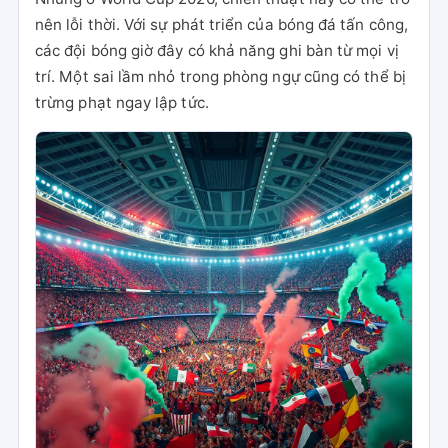
nên lỗi thời. Với sự phát triển của bóng đá tấn công,
các đội bóng giờ đây có khả năng ghi bàn từ mọi vị
trí. Một sai lầm nhỏ trong phòng ngự cũng có thể bị
trừng phạt ngay lập tức.