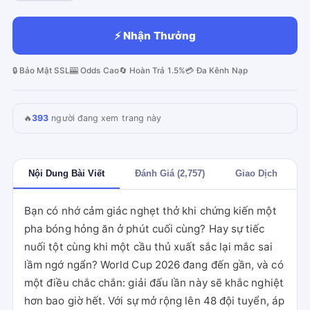
⚡ Nhận Thưởng
🔒 Bảo Mật SSL
🎰 Odds Cao
🔄 Hoàn Trả 1.5%
💳 Đa Kênh Nạp
🔥
393
người đang xem trang này
Nội Dung Bài Viết
Đánh Giá (2,757)
Giao Dịch
Bạn có nhớ cảm giác nghẹt thở khi chứng kiến một
pha bóng hỏng ăn ở phút cuối cùng? Hay sự tiếc
nuối tột cùng khi một cầu thủ xuất sắc lại mắc sai
lầm ngớ ngẩn? World Cup 2026 đang đến gần, và có
một điều chắc chắn: giải đấu lần này sẽ khắc nghiệt
hơn bao giờ hết. Với sự mở rộng lên 48 đội tuyển, áp