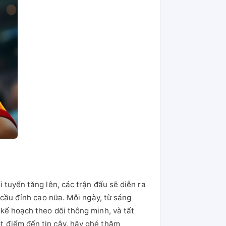
 tuyển tăng lên, các trận đấu sẽ diễn ra
 cầu đỉnh cao nữa. Mỗi ngày, từ sáng
 kế hoạch theo dõi thông minh, và tất
t điểm đến tin cậy, hãy ghé thăm