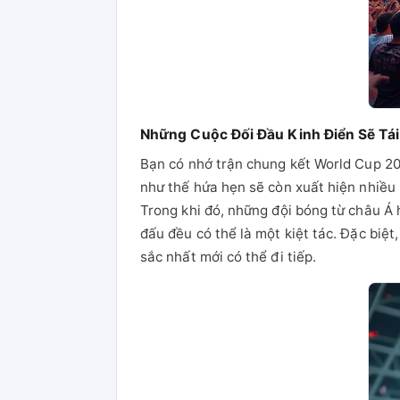
Những Cuộc Đối Đầu Kinh Điển Sẽ Tái
Bạn có nhớ trận chung kết World Cup 20
như thế hứa hẹn sẽ còn xuất hiện nhiều 
Trong khi đó, những đội bóng từ châu Á 
đấu đều có thể là một kiệt tác. Đặc biệt
sắc nhất mới có thể đi tiếp.