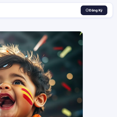
Đăng Ký