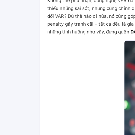
Không thể phủ nhận, công nghệ VAR đã là
thiểu những sai sót, nhưng cũng chính đ
đối VAR? Dù thế nào đi nữa, nó cũng góp
penalty gây tranh cãi – tất cả đều là g
những tình huống như vậy, đừng quên
D