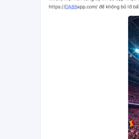
https://
DA88
app.com/ để không bỏ lỡ bất