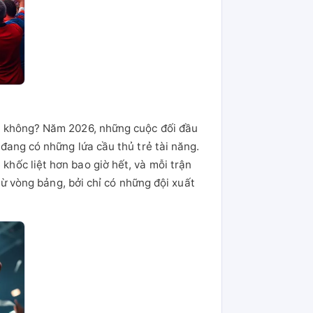
im không? Năm 2026, những cuộc đối đầu
đang có những lứa cầu thủ trẻ tài năng.
hốc liệt hơn bao giờ hết, và mỗi trận
từ vòng bảng, bởi chỉ có những đội xuất