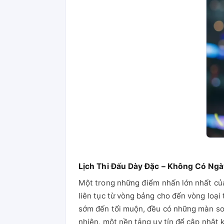
Lịch Thi Đấu Dày Đặc – Không Có Ng
Một trong những điểm nhấn lớn nhất của 
liên tục từ vòng bảng cho đến vòng loại 
sớm đến tối muộn, đều có những màn so t
nhiên, một nền tảng uy tín để cập nhật