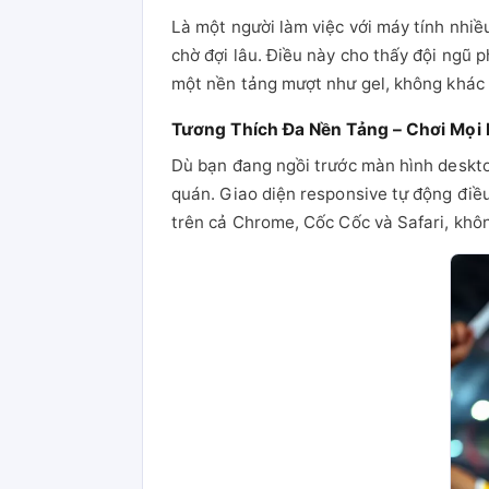
Là một người làm việc với máy tính nhiều
chờ đợi lâu. Điều này cho thấy đội ngũ p
một nền tảng mượt như gel, không khác 
Tương Thích Đa Nền Tảng – Chơi Mọi 
Dù bạn đang ngồi trước màn hình deskto
quán. Giao diện responsive tự động điều
trên cả Chrome, Cốc Cốc và Safari, không