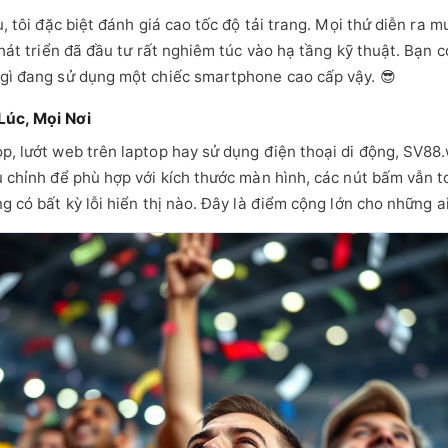
, tôi đặc biệt đánh giá cao tốc độ tải trang. Mọi thứ diễn ra m
hát triển đã đầu tư rất nghiêm túc vào hạ tầng kỹ thuật. Bạn c
gì đang sử dụng một chiếc smartphone cao cấp vậy. 😎
Lúc, Mọi Nơi
p, lướt web trên laptop hay sử dụng điện thoại di động, SV8
 chỉnh để phù hợp với kích thước màn hình, các nút bấm vẫn to
 có bất kỳ lỗi hiển thị nào. Đây là điểm cộng lớn cho những ai