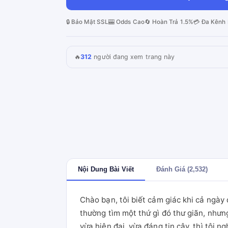
🔒 Bảo Mật SSL
🎰 Odds Cao
🔄 Hoàn Trả 1.5%
💳 Đa Kênh
🔥
312
người đang xem trang này
Nội Dung Bài Viết
Đánh Giá (2,532)
Chào bạn, tôi biết cảm giác khi cả ngày 
thường tìm một thứ gì đó thư giãn, nhưn
vừa hiện đại, vừa đáng tin cậy, thì tôi 