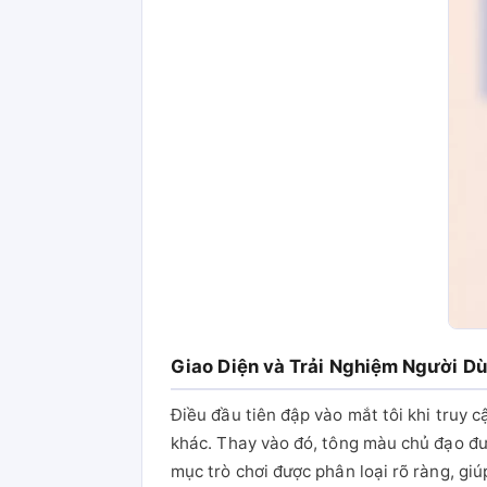
Giao Diện và Trải Nghiệm Người D
Điều đầu tiên đập vào mắt tôi khi truy c
khác. Thay vào đó, tông màu chủ đạo đư
mục trò chơi được phân loại rõ ràng, giú