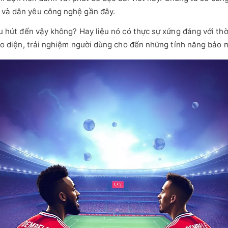
 và dân yêu công nghệ gần đây.
hu hút đến vậy không? Hay liệu nó có thực sự xứng đáng với th
iao diện, trải nghiệm người dùng cho đến những tính năng bảo 