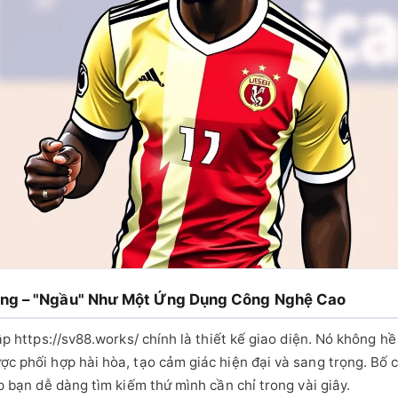
ùng – "Ngầu" Như Một Ứng Dụng Công Nghệ Cao
ập https://sv88.works/ chính là thiết kế giao diện. Nó không hề
ợc phối hợp hài hòa, tạo cảm giác hiện đại và sang trọng. Bố 
p bạn dễ dàng tìm kiếm thứ mình cần chỉ trong vài giây.