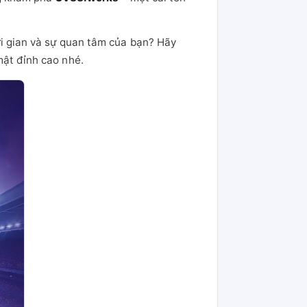
ời gian và sự quan tâm của bạn? Hãy
mật đỉnh cao nhé.