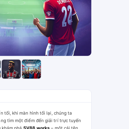
tối, khi màn hình tối lại, chúng ta
ng tìm một điểm đến giải trí trực tuyến
ùng khám phá
SV88.works
– một cái tên