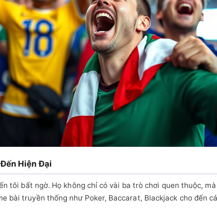
 Đến Hiện Đại
ến tôi bất ngờ. Họ không chỉ có vài ba trò chơi quen thuộc, m
 bài truyền thống như Poker, Baccarat, Blackjack cho đến cá