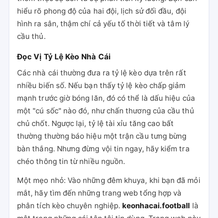
hiểu rõ phong độ của hai đội, lịch sử đối đầu, đội
hình ra sân, thậm chí cả yếu tố thời tiết và tâm lý
cầu thủ.
Đọc Vị Tỷ Lệ Kèo Nhà Cái
Các nhà cái thường đưa ra tỷ lệ kèo dựa trên rất
nhiều biến số. Nếu bạn thấy tỷ lệ kèo chấp giảm
mạnh trước giờ bóng lăn, đó có thể là dấu hiệu của
một "cú sốc" nào đó, như chấn thương của cầu thủ
chủ chốt. Ngược lại, tỷ lệ tài xỉu tăng cao bất
thường thường báo hiệu một trận cầu tưng bừng
bàn thắng. Nhưng đừng vội tin ngay, hãy kiểm tra
chéo thông tin từ nhiều nguồn.
Một mẹo nhỏ: Vào những đêm khuya, khi bạn đã mỏi
mắt, hãy tìm đến những trang web tổng hợp và
phân tích kèo chuyên nghiệp.
keonhacai.football
là