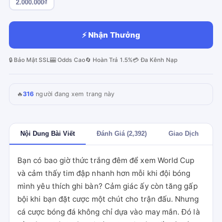
2.000.000₫
⚡ Nhận Thưởng
🔒 Bảo Mật SSL
🎰 Odds Cao
🔄 Hoàn Trả 1.5%
💳 Đa Kênh Nạp
🔥
316
người đang xem trang này
Nội Dung Bài Viết
Đánh Giá (2,392)
Giao Dịch
Bạn có bao giờ thức trắng đêm để xem World Cup
và cảm thấy tim đập nhanh hơn mỗi khi đội bóng
mình yêu thích ghi bàn? Cảm giác ấy còn tăng gấp
bội khi bạn đặt cược một chút cho trận đấu. Nhưng
cá cược bóng đá không chỉ dựa vào may mắn. Đó là