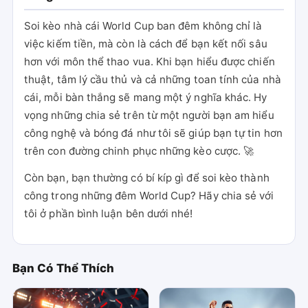
Soi kèo nhà cái World Cup ban đêm không chỉ là
việc kiếm tiền, mà còn là cách để bạn kết nối sâu
hơn với môn thể thao vua. Khi bạn hiểu được chiến
thuật, tâm lý cầu thủ và cả những toan tính của nhà
cái, mỗi bàn thắng sẽ mang một ý nghĩa khác. Hy
vọng những chia sẻ trên từ một người bạn am hiểu
công nghệ và bóng đá như tôi sẽ giúp bạn tự tin hơn
trên con đường chinh phục những kèo cược. 🚀
Còn bạn, bạn thường có bí kíp gì để soi kèo thành
công trong những đêm World Cup? Hãy chia sẻ với
tôi ở phần bình luận bên dưới nhé!
Bạn Có Thể Thích