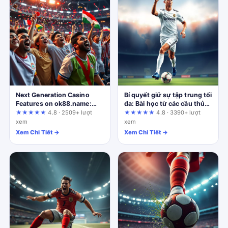
Next Generation Casino
Bí quyết giữ sự tập trung tối
Features on ok88.name:
đa: Bài học từ các cầu thủ
Three UX Discoveries Along
đỉnh cao
★★★★★
4.8 · 2509+ lượt
★★★★★
4.8 · 3390+ lượt
the User Journey
xem
xem
Xem Chi Tiết →
Xem Chi Tiết →