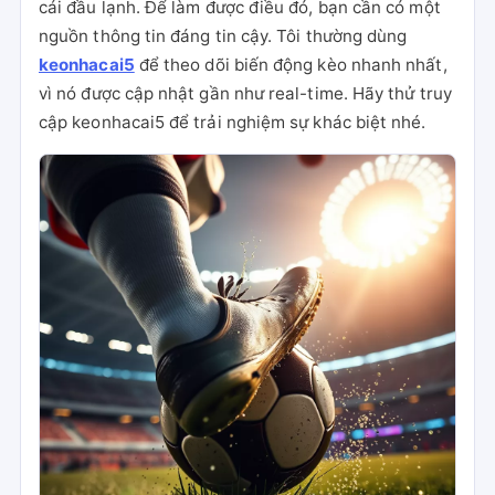
cái đầu lạnh. Để làm được điều đó, bạn cần có một
nguồn thông tin đáng tin cậy. Tôi thường dùng
keonhacai5
để theo dõi biến động kèo nhanh nhất,
vì nó được cập nhật gần như real-time. Hãy thử truy
cập keonhacai5 để trải nghiệm sự khác biệt nhé.