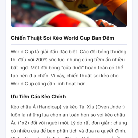
Chiến Thuật Soi Kèo World Cup Ban Đêm
World Cup là giải đấu đặc biệt. Các đội bóng thường
thi đấu với 200% sức lực, nhưng cũng tiềm ẩn nhiều
bất ngờ. Một đội bóng "cửa dưới" hoàn toàn có thể
tạo nên địa chấn. Vì vậy, chiến thuật soi kèo cho
World Cup cũng cần linh hoạt hơn.
Ưu Tiên Các Kèo Chính
Kèo châu Á (Handicap) và kèo Tài Xỉu (Over/Under)
luôn là những lựa chọn an toàn hơn so với kèo châu
Âu (1x2) đối với người mới. Lý do rất đơn giản: chúng
có nhiều cửa để bạn phân tích và đưa ra quyết định.