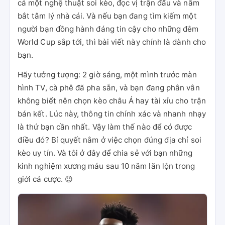
cả một nghệ thuật soi kèo, đọc vị trận đấu và nắm
bắt tâm lý nhà cái. Và nếu bạn đang tìm kiếm một
người bạn đồng hành đáng tin cậy cho những đêm
World Cup sắp tới, thì bài viết này chính là dành cho
bạn.
Hãy tưởng tượng: 2 giờ sáng, một mình trước màn
hình TV, cà phê đã pha sẵn, và bạn đang phân vân
không biết nên chọn kèo châu Á hay tài xỉu cho trận
bán kết. Lúc này, thông tin chính xác và nhanh nhạy
là thứ bạn cần nhất. Vậy làm thế nào để có được
điều đó? Bí quyết nằm ở việc chọn đúng địa chỉ soi
kèo uy tín. Và tôi ở đây để chia sẻ với bạn những
kinh nghiệm xương máu sau 10 năm lăn lộn trong
giới cá cược. 😉