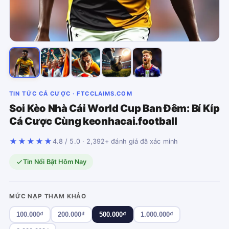
TIN TỨC CÁ CƯỢC · FTCCLAIMS.COM
Soi Kèo Nhà Cái World Cup Ban Đêm: Bí Kíp
Cá Cược Cùng keonhacai.football
★★★★★
4.8 / 5.0 · 2,392+ đánh giá đã xác minh
Tin Nổi Bật Hôm Nay
MỨC NẠP THAM KHẢO
100.000₫
200.000₫
500.000₫
1.000.000₫