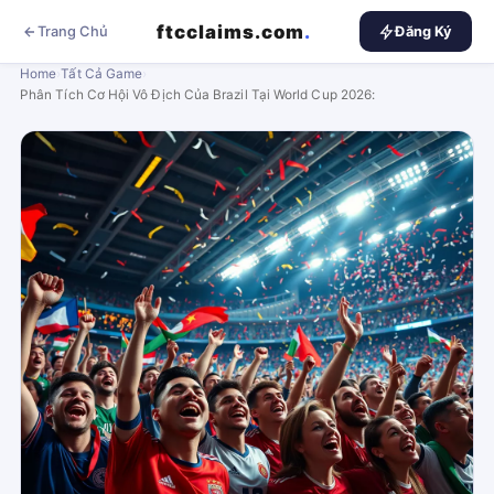
ftcclaims.com
.
Trang Chủ
Đăng Ký
Home
›
Tất Cả Game
›
Phân Tích Cơ Hội Vô Địch Của Brazil Tại World Cup 2026: