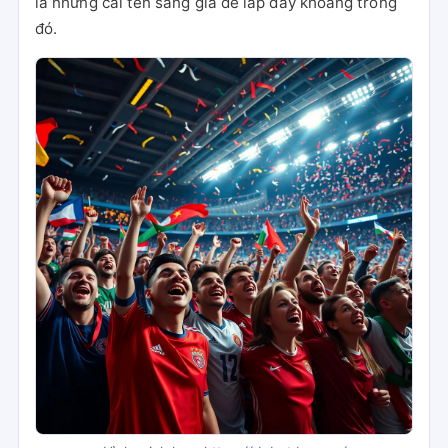
là những cái tên sáng giá để lấp đầy khoảng trống
đó.