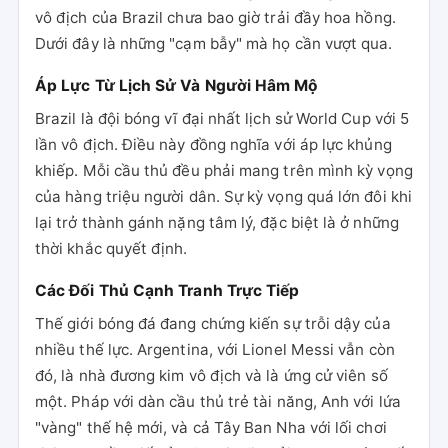
vô địch của Brazil chưa bao giờ trải đầy hoa hồng.
Dưới đây là những "cạm bẫy" mà họ cần vượt qua.
Áp Lực Từ Lịch Sử Và Người Hâm Mộ
Brazil là đội bóng vĩ đại nhất lịch sử World Cup với 5
lần vô địch. Điều này đồng nghĩa với áp lực khủng
khiếp. Mỗi cầu thủ đều phải mang trên mình kỳ vọng
của hàng triệu người dân. Sự kỳ vọng quá lớn đôi khi
lại trở thành gánh nặng tâm lý, đặc biệt là ở những
thời khắc quyết định.
Các Đối Thủ Cạnh Tranh Trực Tiếp
Thế giới bóng đá đang chứng kiến sự trỗi dậy của
nhiều thế lực. Argentina, với Lionel Messi vẫn còn
đó, là nhà đương kim vô địch và là ứng cử viên số
một. Pháp với dàn cầu thủ trẻ tài năng, Anh với lứa
"vàng" thế hệ mới, và cả Tây Ban Nha với lối chơi