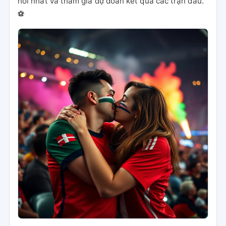
hổi nhất và tham gia dự đoán kết quả các trận đấu.
⚽️