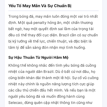
Yếu Tố May Mắn Và Sự Chuẩn Bị
Trong bóng đá, may mắn luôn đóng một vai trò nhất
định. Một quả penalty hỏng ăn, một chấn thương
bất ngờ, hay một quyết định sai lầm của trọng tài
đều có thể thay đổi cục diện. Brazil cần có sự chuẩn
bị kỹ lưỡng về thể lực, chiến thuật, và đặc biệt là
tâm lý để sẵn sàng đón nhận mọi tình huống.
Sự Hậu Thuẫn Từ Người Hâm Mộ
Không thể không nhắc đến tình yêu bóng đá cuồng
nhiệt của người dân Brazil. Dù ở bất cứ nơi đâu, họ
cũng biến khán đài thành một lễ hội. Sự cổ vũ cuồng
nhiệt này chính là nguồn năng lượng tích cực giúp
các cầu thủ chiến đấu hết mình. Và nếu bạn là một
người yêu bóng đá và muốn đồng hành cùng
Selecao, đừng quên cập nhật thông tin cũng như