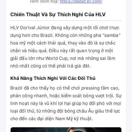
Hình minh hoạ:
https://debet.br.com/
Chiến Thuật Và Sự Thích Nghi Của HLV
HLV Dorival Júnior đang xây dựng một lối chơi thực
dụng hơn cho Brazil. Không còn những pha "samba"
hoa mỹ một cách thái quá, thay vào đó là sự chắc
chắn và hiệu quả. Điều này rất quan trọng ở một
giải đấu lớn như World Cup, nơi mà những sai lầm
nhỏ nhất cũng có thể phải trả giá đắt.
Khả Năng Thích Nghi Với Các Đối Thủ
Brazil đã cho thấy họ có thể chơi pressing tầm cao,
phản công nhanh, hoặc kiểm soát bóng vượt trội. Sự
linh hoạt này là vũ khí lợi hại giúp họ đối phó với mọi
loại đối thủ, từ những đội bóng châu Âu giàu thể lực
cho đến các đại diện Nam Mỹ kỹ thuật.