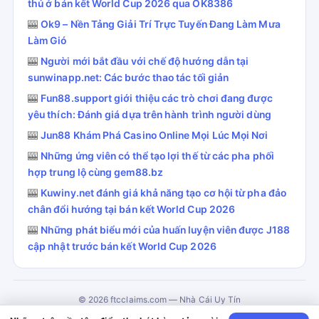
thủ ở bán kết World Cup 2026 qua OK8386
🎰
Ok9 – Nền Tảng Giải Trí Trực Tuyến Đang Làm Mưa
Làm Gió
🎰
Người mới bắt đầu với chế độ hướng dẫn tại
sunwinapp.net: Các bước thao tác tối giản
🎰
Fun88.support giới thiệu các trò chơi đang được
yêu thích: Đánh giá dựa trên hành trình người dùng
🎰
Jun88 Khám Phá Casino Online Mọi Lúc Mọi Nơi
🎰
Những ứng viên có thể tạo lợi thế từ các pha phối
hợp trung lộ cùng gem88.bz
🎰
Kuwiny.net đánh giá khả năng tạo cơ hội từ pha đảo
chân đổi hướng tại bán kết World Cup 2026
🎰
Những phát biểu mới của huấn luyện viên được J188
cập nhật trước bán kết World Cup 2026
© 2026 ftcclaims.com — Nhà Cái Uy Tín
Contact
·
Chính Sách Giao Dịch
·
Chính Sách Hoàn Trả
·
Chính Sách Bảo