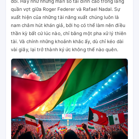
dõi. Hay như những màn so tài đỉnh cao trong làng
quần vợt giữa Roger Federer và Rafael Nadal. Sự
xuất hiện của những tài năng xuất chúng luôn là
nam châm hút khán giả, bởi họ có thể làm nên điều
thần kỳ bất cứ lúc nào, chỉ bằng một pha xử lý thiên
tài. Và chính những khoảnh khắc ấy, dù chỉ kéo dài
vài giây, lại trở thành ký ức không thể nào quên.