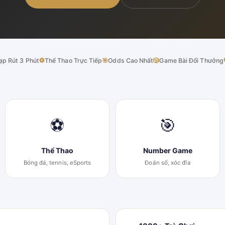
ạp Rút 3 Phút
⚽
Thể Thao Trực Tiếp
🎯
Odds Cao Nhất
🎲
Game Bài Đổi Thưởng
⚽
🎯
Thể Thao
Number Game
Bóng đá, tennis, eSports
Đoán số, xóc đĩa