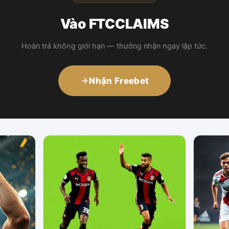
Vào FTCCLAIMS
Hoàn trả không giới hạn — thưởng nhận ngay lập tức.
Nhận Freebet