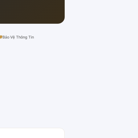
🛡
Bảo Vệ Thông Tin