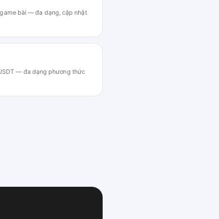
á, game bài — đa dạng, cập nhật
 USDT — đa dạng phương thức