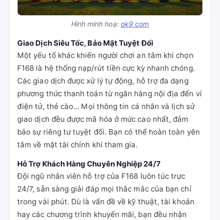
Hình minh hoạ:
ok9 com
Giao Dịch Siêu Tốc, Bảo Mật Tuyệt Đối
Một yếu tố khác khiến người chơi an tâm khi chọn
F168 là hệ thống nạp/rút tiền cực kỳ nhanh chóng.
Các giao dịch được xử lý tự động, hỗ trợ đa dạng
phương thức thanh toán từ ngân hàng nội địa đến ví
điện tử, thẻ cào... Mọi thông tin cá nhân và lịch sử
giao dịch đều được mã hóa ở mức cao nhất, đảm
bảo sự riêng tư tuyệt đối. Bạn có thể hoàn toàn yên
tâm về mặt tài chính khi tham gia.
Hỗ Trợ Khách Hàng Chuyên Nghiệp 24/7
Đội ngũ nhân viên hỗ trợ của F168 luôn túc trực
24/7, sẵn sàng giải đáp mọi thắc mắc của bạn chỉ
trong vài phút. Dù là vấn đề về kỹ thuật, tài khoản
hay các chương trình khuyến mãi, bạn đều nhận