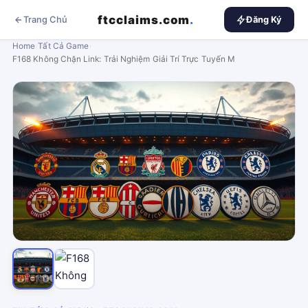
ftcclaims.com
.
Trang Chủ
Đăng Ký
Home
›
Tất Cả Game
›
F168 Không Chặn Link: Trải Nghiệm Giải Trí Trực Tuyến M