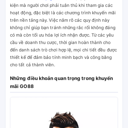
kiện mà người chơi phải tuân thủ khi tham gia các
hoạt động, đặc biệt là các chương trình khuyến mãi
trên nền tảng này. Việc nắm rõ các quy định này
không chỉ giúp bạn tránh những rắc rối không đáng
có mà còn tối ưu hóa lợi ích nhận được. Từ các yêu
cầu về doanh thu cược, thời gian hoàn thành cho
đến danh sách trò chơi hợp lệ, mọi chi tiết đều được
thiết kế để đảm bảo tính minh bạch và công bằng
cho tất cả thành viên.
Những điều khoản quan trọng trong khuyến
mãi GO88