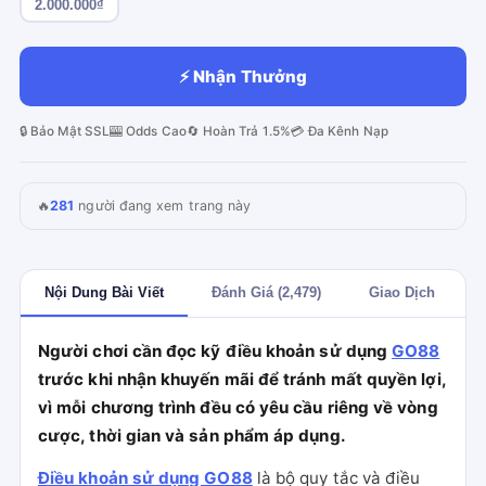
2.000.000₫
⚡ Nhận Thưởng
🔒 Bảo Mật SSL
🎰 Odds Cao
🔄 Hoàn Trả 1.5%
💳 Đa Kênh Nạp
🔥
281
người đang xem trang này
Nội Dung Bài Viết
Đánh Giá (2,479)
Giao Dịch
Người chơi cần đọc kỹ điều khoản sử dụng
GO88
trước khi nhận khuyến mãi để tránh mất quyền lợi,
vì mỗi chương trình đều có yêu cầu riêng về vòng
cược, thời gian và sản phẩm áp dụng.
Điều khoản sử dụng GO88
là bộ quy tắc và điều