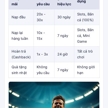
dụng
mãi
yêu cầu
hiệu lực
20x -
Slots, Bắn
Nạp đầu
30 ngày
30x
cá (100%)
Slots, Bắn
Nạp lại
10x -
7 ngày
cá, Mini
hàng tuần
15x
Game
Hoàn trả
Tất cả trò
1x - 3x
24 giờ
(Cashback)
chơi
Quà tặng
Không
Không giới
7 ngày
sinh nhật
yêu cầu
hạn