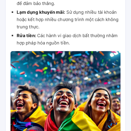
để đảm bảo thắng.
Lạm dụng khuyến mãi:
Sử dụng nhiều tài khoản
hoặc kết hợp nhiều chương trình một cách không
trung thực.
Rửa tiền:
Các hành vi giao dịch bất thường nhằm
hợp pháp hóa nguồn tiền.