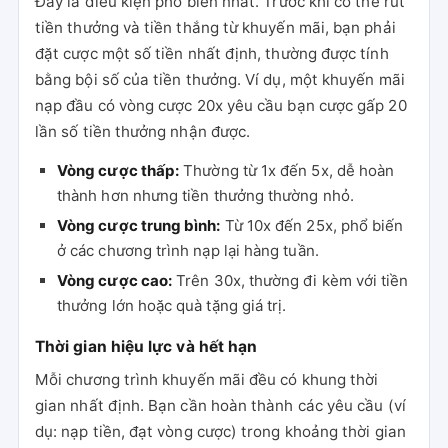
Đây là điều kiện phổ biến nhất. Trước khi có thể rút
tiền thưởng và tiền thắng từ khuyến mãi, bạn phải
đặt cược một số tiền nhất định, thường được tính
bằng bội số của tiền thưởng. Ví dụ, một khuyến mãi
nạp đầu có vòng cược 20x yêu cầu bạn cược gấp 20
lần số tiền thưởng nhận được.
Vòng cược thấp:
Thường từ 1x đến 5x, dễ hoàn
thành hơn nhưng tiền thưởng thường nhỏ.
Vòng cược trung bình:
Từ 10x đến 25x, phổ biến
ở các chương trình nạp lại hàng tuần.
Vòng cược cao:
Trên 30x, thường đi kèm với tiền
thưởng lớn hoặc quà tặng giá trị.
Thời gian hiệu lực và hết hạn
Mỗi chương trình khuyến mãi đều có khung thời
gian nhất định. Bạn cần hoàn thành các yêu cầu (ví
dụ: nạp tiền, đạt vòng cược) trong khoảng thời gian