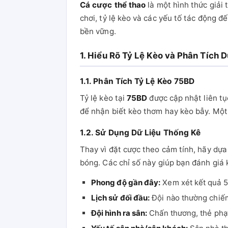
Cá cược thể thao
là một hình thức giải 
chơi, tỷ lệ kèo và các yếu tố tác động đ
bền vững.
1. Hiểu Rõ Tỷ Lệ Kèo và Phân Tích D
1.1. Phân Tích Tỷ Lệ Kèo 75BD
Tỷ lệ kèo tại
75BD
được cập nhật liên tụ
để nhận biết kèo thơm hay kèo bẫy. Một
1.2. Sử Dụng Dữ Liệu Thống Kê
Thay vì đặt cược theo cảm tính, hãy dựa 
bóng. Các chỉ số này giúp bạn đánh giá 
Phong độ gần đây:
Xem xét kết quả 5
Lịch sử đối đầu:
Đội nào thường chiếm
Đội hình ra sân:
Chấn thương, thẻ phạt