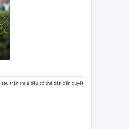
 sau trận thua đều có thể dẫn đến quyết