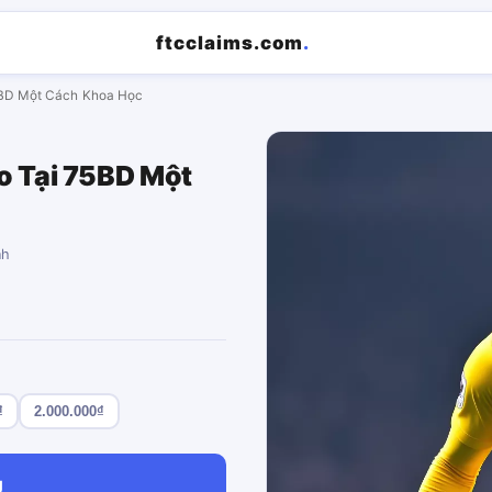
ftcclaims.com
.
5BD Một Cách Khoa Học
o Tại 75BD Một
nh
₫
2.000.000₫
g