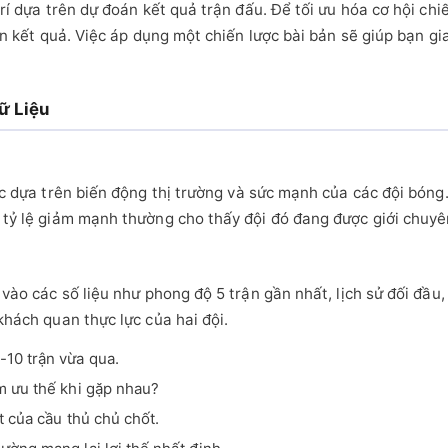
trí dựa trên dự đoán kết quả trận đấu. Để tối ưu hóa cơ hội chi
ến kết quả. Việc áp dụng một chiến lược bài bản sẽ giúp bạn gi
ữ Liệu
c dựa trên biến động thị trường và sức mạnh của các đội bóng.
 tỷ lệ giảm mạnh thường cho thấy đội đó đang được giới chuy
vào các số liệu như phong độ 5 trận gần nhất, lịch sử đối đầu, 
khách quan thực lực của hai đội.
-10 trận vừa qua.
 ưu thế khi gặp nhau?
 của cầu thủ chủ chốt.