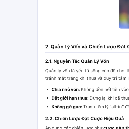
2. Quản Lý Vốn và Chiến Lược Đặt
2.1. Nguyên Tắc Quản Lý Vốn
Quản lý vốn là yếu tố sống còn để chơi 
tránh mất trắng khi thua và duy trì tâm l
Chia nhỏ vốn:
Không dồn hết tiền vào
Đặt giới hạn thua:
Dừng lại khi đã thu
Không gỡ gạc:
Tránh tâm lý "all-in" để
2.2. Chiến Lược Đặt Cược Hiệu Quả
Áp dụng các chiến lược như
cược gấp t