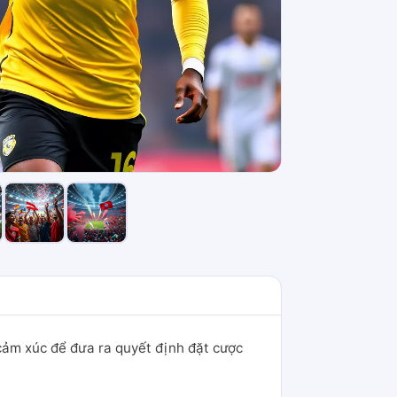
 cảm xúc để đưa ra quyết định đặt cược