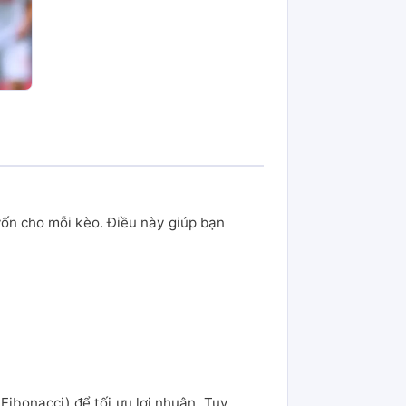
vốn cho mỗi kèo. Điều này giúp bạn
Fibonacci) để tối ưu lợi nhuận. Tuy