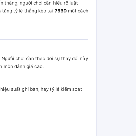
ến thắng, người chơi cần hiểu rõ luật
a tăng tỷ lệ thắng kèo tại
75BD
một cách
 Người chơi cần theo dõi sự thay đổi này
ên môn đánh giá cao.
hiệu suất ghi bàn, hay tỷ lệ kiểm soát