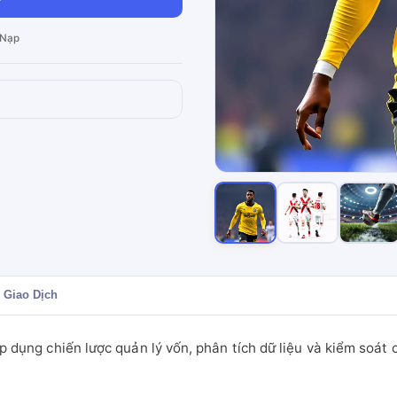
 Nạp
Giao Dịch
p dụng chiến lược quản lý vốn, phân tích dữ liệu và kiểm soát