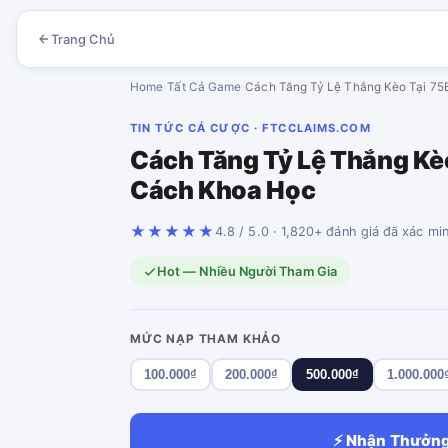
Trang Chủ
Home
›
Tất Cả Game
›
Cách Tăng Tỷ Lệ Thắng Kèo Tại 7
TIN TỨC CÁ CƯỢC · FTCCLAIMS.COM
Cách Tăng Tỷ Lệ Thắng Kè
Cách Khoa Học
★★★★★
4.8 / 5.0 · 1,820+ đánh giá đã xác mi
Hot — Nhiều Người Tham Gia
MỨC NẠP THAM KHẢO
100.000₫
200.000₫
500.000₫
1.000.000
⚡ Nhận Thưởn