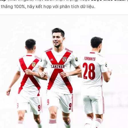
thắng 100%, hãy kết hợp với phân tích dữ liệu.