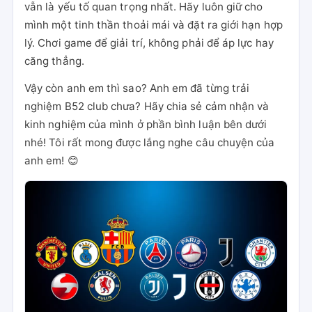
vẫn là yếu tố quan trọng nhất. Hãy luôn giữ cho
mình một tinh thần thoải mái và đặt ra giới hạn hợp
lý. Chơi game để giải trí, không phải để áp lực hay
căng thẳng.
Vậy còn anh em thì sao? Anh em đã từng trải
nghiệm B52 club chưa? Hãy chia sẻ cảm nhận và
kinh nghiệm của mình ở phần bình luận bên dưới
nhé! Tôi rất mong được lắng nghe câu chuyện của
anh em! 😊