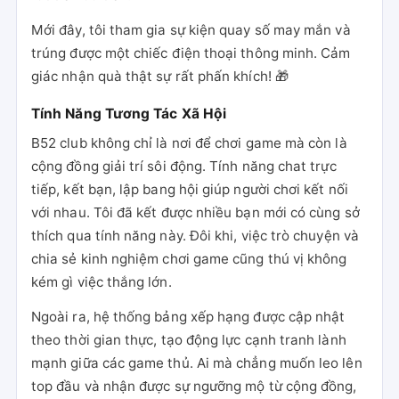
Mới đây, tôi tham gia sự kiện quay số may mắn và
trúng được một chiếc điện thoại thông minh. Cảm
giác nhận quà thật sự rất phấn khích! 🎁
Tính Năng Tương Tác Xã Hội
B52 club không chỉ là nơi để chơi game mà còn là
cộng đồng giải trí sôi động. Tính năng chat trực
tiếp, kết bạn, lập bang hội giúp người chơi kết nối
với nhau. Tôi đã kết được nhiều bạn mới có cùng sở
thích qua tính năng này. Đôi khi, việc trò chuyện và
chia sẻ kinh nghiệm chơi game cũng thú vị không
kém gì việc thắng lớn.
Ngoài ra, hệ thống bảng xếp hạng được cập nhật
theo thời gian thực, tạo động lực cạnh tranh lành
mạnh giữa các game thủ. Ai mà chẳng muốn leo lên
top đầu và nhận được sự ngưỡng mộ từ cộng đồng,