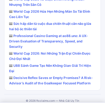
Nhượng Trên Sân Cỏ
🎰
World Cup 2026 Hứa Hẹn Những Màn So Tài Đỉnh
Cao Liên Tục
🎰
Sức hấp dẫn từ cuộc đua chiến thuật cân não giữa
hai bộ óc thiên tài
🎰
Professional Casino Gaming at ao88.uno: A UX-
Driven Evaluation of Transparency, Speed, and
Security
🎰
World Cup 2026: Nơi Những Trận Đại Chiến Được
Chờ Đợi Nhất
🎰
U88 Sảnh Game Tạo Nên Không Gian Giải Trí Hiện
Đại
🎰
Decisive Reflex Saves or Empty Promises? A Risk-
Advisor’s Audit of the Goalkeeper Focused Platform
© 2026 ftcclaims.com — Nhà Cái Uy Tín