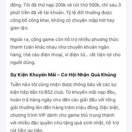
động. Tôi đã thử nạp 200k và rút thử 500k, chỉ sau 3
phút tiền đã về tài khoản. Tỷ lệ đổi thưởng được
công bố công khai, không có chuyện mập mờ hay
gian lận.
Ngoài ra, cổng game còn hỗ trợ nhiều phương thức
thanh toán khác nhau như chuyển khoản ngân
hàng, thẻ cào điện thoại, ví điện tử... rất tiện lợi cho
người dùng.
Sự Kiện Khuyến Mãi – Cơ Hội Nhận Quà Khủng
Tuần nào tôi cũng nhận được thông báo về các sự
kiện hấp dẫn từ B52 club. Từ khuyến mãi nạp đầu,
hoàn trả hàng ngày cho đến các giải đấu với tổng
giải thưởng lên đến hàng trăm triệu đồng. Đặc biệt,
chương trình VIP dành cho game thủ trung thành
với nhiều đặc quyền như tặng quà sinh nhật, hỗ trợ
rút tiền ưu tiên.