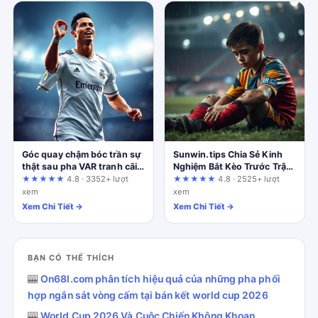
Góc quay chậm bóc trần sự
Sunwin.tips Chia Sẻ Kinh
thật sau pha VAR tranh cãi
Nghiệm Bắt Kèo Trước Trận
cùng kèo nhà cái 5
World Cup
★★★★★
4.8 · 3352+ lượt
★★★★★
4.8 · 2525+ lượt
xem
xem
Xem Chi Tiết →
Xem Chi Tiết →
BẠN CÓ THỂ THÍCH
🎰
On68l.com phân tích hiệu quả của những pha phối
hợp ngắn sát vòng cấm tại bán kết world cup 2026
🎰
World Cup 2026 Và Cuộc Chiến Không Khoan