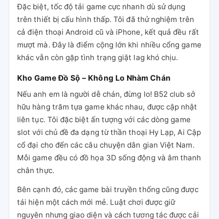
Đặc biệt, tốc độ tải game cực nhanh dù sử dụng
trên thiết bị cấu hình thấp. Tôi đã thử nghiệm trên
cả điện thoại Android cũ và iPhone, kết quả đều rất
mượt mà. Đây là điểm cộng lớn khi nhiều cổng game
khác vẫn còn gặp tình trạng giật lag khó chịu.
Kho Game Đồ Sộ – Không Lo Nhàm Chán
Nếu anh em là người dễ chán, đừng lo! B52 club sở
hữu hàng trăm tựa game khác nhau, được cập nhật
liên tục. Tôi đặc biệt ấn tượng với các dòng game
slot với chủ đề đa dạng từ thần thoại Hy Lạp, Ai Cập
cổ đại cho đến các câu chuyện dân gian Việt Nam.
Mỗi game đều có đồ họa 3D sống động và âm thanh
chân thực.
Bên cạnh đó, các game bài truyền thống cũng được
tái hiện một cách mới mẻ. Luật chơi được giữ
nguyên nhưng giao diện và cách tương tác được cải