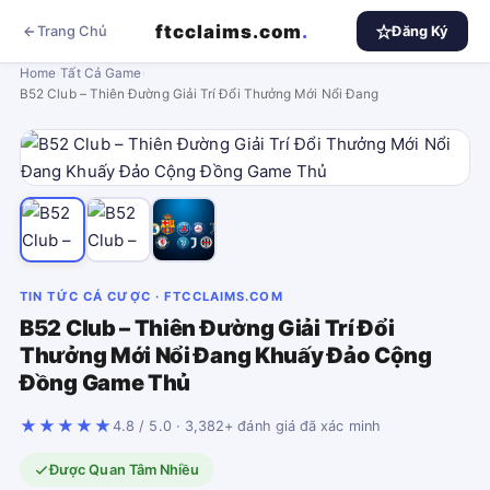
ftcclaims.com
.
Trang Chủ
Đăng Ký
Home
›
Tất Cả Game
›
B52 Club – Thiên Đường Giải Trí Đổi Thưởng Mới Nổi Đang
TIN TỨC CÁ CƯỢC · FTCCLAIMS.COM
B52 Club – Thiên Đường Giải Trí Đổi
Thưởng Mới Nổi Đang Khuấy Đảo Cộng
Đồng Game Thủ
★★★★★
4.8 / 5.0 · 3,382+ đánh giá đã xác minh
Được Quan Tâm Nhiều