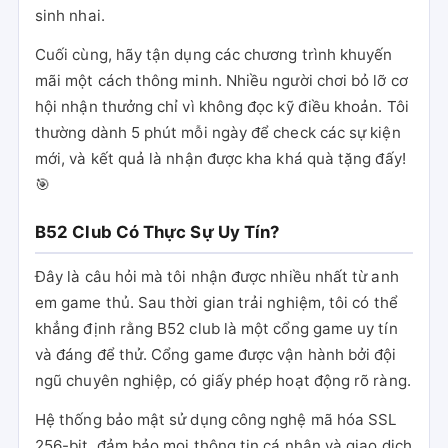
sinh nhai.
Cuối cùng, hãy tận dụng các chương trình khuyến
mãi một cách thông minh. Nhiều người chơi bỏ lỡ cơ
hội nhận thưởng chỉ vì không đọc kỹ điều khoản. Tôi
thường dành 5 phút mỗi ngày để check các sự kiện
mới, và kết quả là nhận được kha khá quà tặng đấy!
🎯
B52 Club Có Thực Sự Uy Tín?
Đây là câu hỏi mà tôi nhận được nhiều nhất từ anh
em game thủ. Sau thời gian trải nghiệm, tôi có thể
khẳng định rằng B52 club là một cổng game uy tín
và đáng để thử. Cổng game được vận hành bởi đội
ngũ chuyên nghiệp, có giấy phép hoạt động rõ ràng.
Hệ thống bảo mật sử dụng công nghệ mã hóa SSL
256-bit, đảm bảo mọi thông tin cá nhân và giao dịch