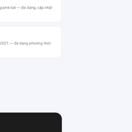
á, game bài — đa dạng, cập nhật
 USDT — đa dạng phương thức