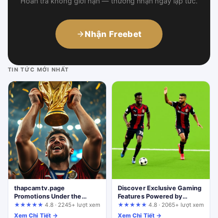
Hoàn trả không giới hạn — thưởng nhận ngay lập tức.
Nhận Freebet
TIN TỨC MỚI NHẤT
thapcamtv.page
Discover Exclusive Gaming
Promotions Under the
Features Powered by
Magnifying Glass:
CM88.DAD: A UX-Focused
★★★★★
4.8 · 2245+ lượt xem
★★★★★
4.8 · 2065+ lượt xem
Separating Real Value from
Review
Xem Chi Tiết →
Xem Chi Tiết →