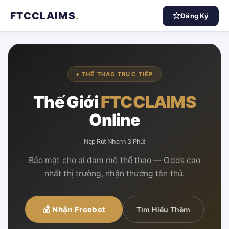
FTCCLAIMS
.
Đăng Ký
♦ THỂ THAO TRỰC TIẾP
Thế Giới
FTCCLAIMS
Online
Nạp Rút Nhanh 3 Phút
Bảo mật cho ai đam mê thể thao — Odds cao
nhất thị trường, nhận thưởng tân thủ.
💰 Nhận Freebet
Tìm Hiểu Thêm