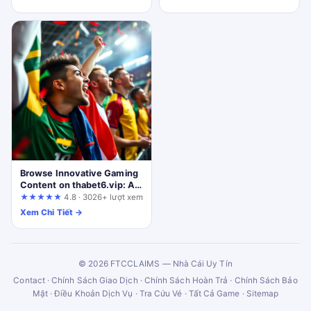
Verification
Browse Innovative Gaming
Content on thabet6.vip: A
Reviewer's Balanced Look
★★★★★
4.8 · 3026+ lượt xem
Xem Chi Tiết →
© 2026 FTCCLAIMS — Nhà Cái Uy Tín
Contact
·
Chính Sách Giao Dịch
·
Chính Sách Hoàn Trả
·
Chính Sách Bảo
Mật
·
Điều Khoản Dịch Vụ
·
Tra Cứu Vé
·
Tất Cả Game
·
Sitemap