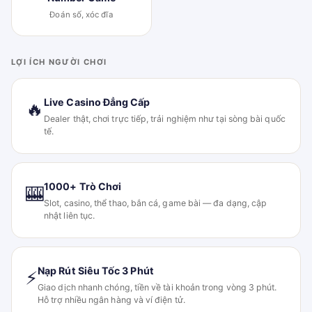
Đoán số, xóc đĩa
LỢI ÍCH NGƯỜI CHƠI
Live Casino Đẳng Cấp
🔥
Dealer thật, chơi trực tiếp, trải nghiệm như tại sòng bài quốc
tế.
1000+ Trò Chơi
🎰
Slot, casino, thể thao, bắn cá, game bài — đa dạng, cập
nhật liên tục.
Nạp Rút Siêu Tốc 3 Phút
⚡
Giao dịch nhanh chóng, tiền về tài khoản trong vòng 3 phút.
Hỗ trợ nhiều ngân hàng và ví điện tử.