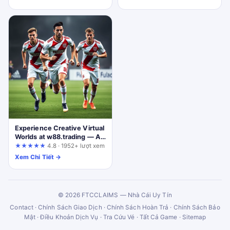
Headline Numbers
Experience Creative Virtual
Worlds at w88.trading — A
Realistic Look at Hype,
★★★★★
4.8 · 1952+ lượt xem
Expectations, and
Xem Chi Tiết →
Verification
© 2026 FTCCLAIMS — Nhà Cái Uy Tín
Contact
·
Chính Sách Giao Dịch
·
Chính Sách Hoàn Trả
·
Chính Sách Bảo
Mật
·
Điều Khoản Dịch Vụ
·
Tra Cứu Vé
·
Tất Cả Game
·
Sitemap