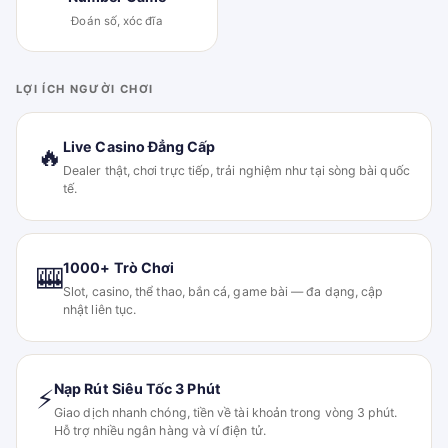
Đoán số, xóc đĩa
LỢI ÍCH NGƯỜI CHƠI
Live Casino Đẳng Cấp
🔥
Dealer thật, chơi trực tiếp, trải nghiệm như tại sòng bài quốc
tế.
1000+ Trò Chơi
🎰
Slot, casino, thể thao, bắn cá, game bài — đa dạng, cập
nhật liên tục.
Nạp Rút Siêu Tốc 3 Phút
⚡
Giao dịch nhanh chóng, tiền về tài khoản trong vòng 3 phút.
Hỗ trợ nhiều ngân hàng và ví điện tử.