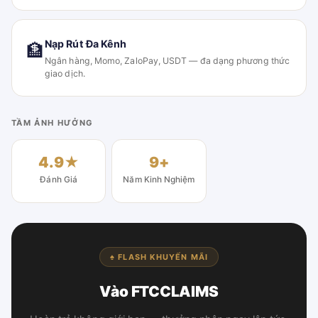
Nạp Rút Đa Kênh
🏦
Ngân hàng, Momo, ZaloPay, USDT — đa dạng phương thức
giao dịch.
TẦM ẢNH HƯỞNG
4.9★
9+
Đánh Giá
Năm Kinh Nghiệm
♠ FLASH KHUYẾN MÃI
Vào FTCCLAIMS